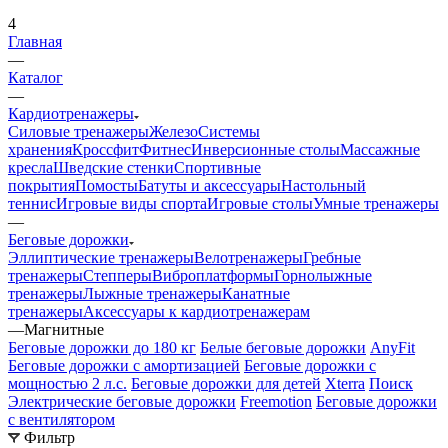
4
Главная
—
Каталог
—
Кардиотренажеры
Силовые тренажеры
Железо
Системы
хранения
Кроссфит
Фитнес
Инверсионные столы
Массажные
кресла
Шведские стенки
Спортивные
покрытия
Помосты
Батуты и аксессуары
Настольный
теннис
Игровые виды спорта
Игровые столы
Умные тренажеры
—
Беговые дорожки
Эллиптические тренажеры
Велотренажеры
Гребные
тренажеры
Степперы
Виброплатформы
Горнолыжные
тренажеры
Лыжные тренажеры
Канатные
тренажеры
Аксессуары к кардиотренажерам
—
Магнитные
Беговые дорожки до 180 кг
Белые беговые дорожки
AnyFit
Беговые дорожки с амортизацией
Беговые дорожки с
мощностью 2 л.с.
Беговые дорожки для детей
Xterra
Поиск
Электрические беговые дорожки
Freemotion
Беговые дорожки
с вентилятором
Фильтр