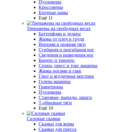
Пулловеры
Кроссоверы
Блочные рамы
Ещё 11
Тренажеры на свободных весах
Баттерфляи и дельты
Жимы от плеч и груди
Верхняя и нижняя тяги
Сгибания и разгибания ног
Сведения и разведения ног
Бицепс и трицепс
Спина, пресс и торс машины
Жимы ногами и гакк
Глют и ягодичные мостики
Голень машины
Гравитроны
Пулловеры
Становые, выпады, шраги
Т-образные тяги
Ещё 10
Силовые скамьи
Скамьи для жима
Скамьи для пресса