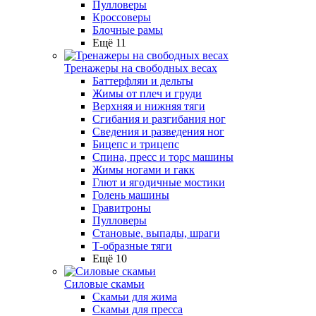
Пулловеры
Кроссоверы
Блочные рамы
Ещё 11
Тренажеры на свободных весах
Баттерфляи и дельты
Жимы от плеч и груди
Верхняя и нижняя тяги
Сгибания и разгибания ног
Сведения и разведения ног
Бицепс и трицепс
Спина, пресс и торс машины
Жимы ногами и гакк
Глют и ягодичные мостики
Голень машины
Гравитроны
Пулловеры
Становые, выпады, шраги
Т-образные тяги
Ещё 10
Силовые скамьи
Скамьи для жима
Скамьи для пресса