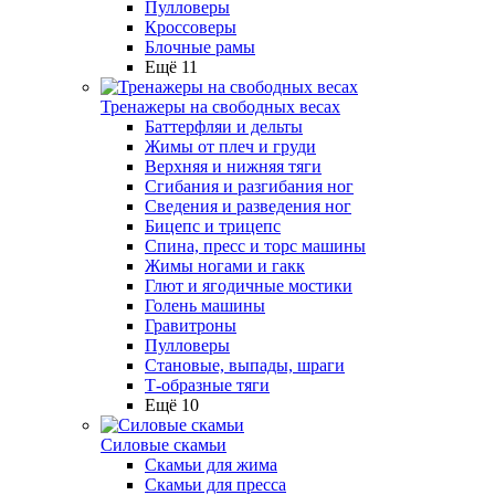
Пулловеры
Кроссоверы
Блочные рамы
Ещё 11
Тренажеры на свободных весах
Баттерфляи и дельты
Жимы от плеч и груди
Верхняя и нижняя тяги
Сгибания и разгибания ног
Сведения и разведения ног
Бицепс и трицепс
Спина, пресс и торс машины
Жимы ногами и гакк
Глют и ягодичные мостики
Голень машины
Гравитроны
Пулловеры
Становые, выпады, шраги
Т-образные тяги
Ещё 10
Силовые скамьи
Скамьи для жима
Скамьи для пресса