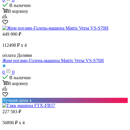
В наличии
В корзину
449 990
₽
112498 ₽ x 4
оплата Долями
Жим ногами-Голень-машина Matrix Versa VS-S70H
0
0
В наличии
В корзину
Лучшая цена
227 583
₽
56896 ₽ x 4