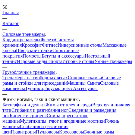
56
Главная
—
Каталог
—
Силовые тренажеры
Кардиотренажеры
Железо
Системы
хранения
Кроссфит
Фитнес
Инверсионные столы
Массажные
кресла
Шведские стенки
Спортивные
покрытия
Помосты
Батуты и аксессуары
Настольный
теннис
Игровые виды спорта
Игровые столы
Умные тренажеры
—
Грузоблочные тренажеры
Тренажеры на свободных весах
Силовые скамьи
Силовые
рамы и стойки для приседаний
Машины Смита
Силовые
комплексы
Турники, брусья, пресс
Аксессуары
—
Жимы ногами, гакк и сквот машины
Баттерфляи и дельты
Жимы от плеч и груди
Верхняя и нижняя
тяги
Сгибания и разгибания ног
Сведения и разведения
ног
Бицепс и трицепс
Спина, пресс и торс
машины
Мультихипы, глют и ягодичные мостики
Голень
машины
Сгибания и разгибания
шеи
Гравитроны
Пулловеры
Кроссоверы
Блочные рамы