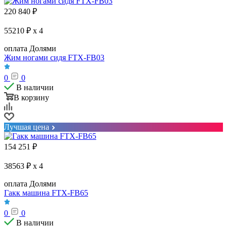
220 840
₽
55210 ₽ x 4
оплата Долями
Жим ногами сидя FTX-FB03
0
0
В наличии
В корзину
Лучшая цена
154 251
₽
38563 ₽ x 4
оплата Долями
Гакк машина FTX-FB65
0
0
В наличии