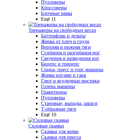
Пулловеры
Кроссоверы
Блочные рамы
Ещё 11
Тренажеры на свободных весах
Баттерфляи и дельты
Жимы от плеч и груди
Верхняя и нижняя тяги
Сгибания и разгибания ног
Сведения и разведения ног
Бицепс и трицепс
Спина, пресс и торс машины
Жимы ногами и гакк
Глют и ягодичные мостики
Голень машины
Гравитроны
Пулловеры
Становые, выпады, шраги
Т-образные тяги
Ещё 10
Силовые скамьи
Скамьи для жима
Скамьи для пресса