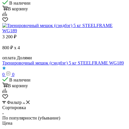
В наличии
В корзину
3 200
₽
800 ₽ x 4
оплата Долями
Тренировочный мешок (сэндбэг) 5 кг STEELFRAME WG189
0
0
В наличии
В корзину
Фильтр
Сортировка
По популярности (убывание)
Цена