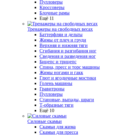
Пулловеры
Кроссоверы
Блочные рамы
Ещё 11
Тренажеры на свободных весах
Баттерфляи и дельты
Жимы от плеч и груди
Верхняя и нижняя тяги
Сгибания и разгибания ног
Сведения и разведения ног
Бицепс и трицепс
Спина, пресс и торс машины
Жимы ногами и гакк
Глют и ягодичные мостики
Голень машины
Гравитроны
Пулловеры
Становые, выпады, шраги
Т-образные тяги
Ещё 10
Силовые скамьи
Скамьи для жима
Скамьи для пресса