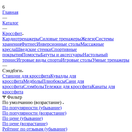
6
Главная
—
Каталог
—
Кроссфит
Кардиотренажеры
Силовые тренажеры
Железо
Системы
хранения
Фитнес
Инверсионные столы
Массажные
кресла
Шведские стенки
Спортивные
покрытия
Помосты
Батуты и аксессуары
Настольный
теннис
Игровые виды спорта
Игровые столы
Умные тренажеры
—
Сэндбэги
Станции для кроссфита
Кувалды для
кроссфита
Медболы
Плиобоксы
Сани для
кроссфита
Слэмболы
Тележки для кроссфита
Канаты для
кроссфита
Фильтр
По умолчанию (возрастание)
По популярности (убывание)
По популярности (возрастание)
По цене (убывание)
По цене (возрастание)
Рейтинг по отзывам (убывание)