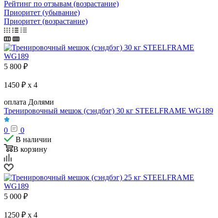
Рейтинг по отзывам (возрастание)
Приоритет (убывание)
Приоритет (возрастание)
5 800
₽
1450 ₽ x 4
оплата Долями
Тренировочный мешок (сэндбэг) 30 кг STEELFRAME WG189
0
0
В наличии
В корзину
5 000
₽
1250 ₽ x 4