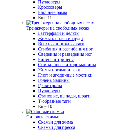
Пулловеры
Кроссоверы
Блочные рамы
Ещё 11
Тренажеры на свободных весах
Баттерфляи и дельты
Жимы от плеч и груди
Верхняя и нижняя тяги
Сгибания и разгибания ног
Сведения и разведения ног
Бицепс и трицепс
Спина, пресс и торс машины
Жимы ногами и гакк
Глют и ягодичные мостики
Голень машины
Гравитроны
Пулловеры
Становые, выпады, шраги
Т-образные тяги
Ещё 10
Силовые скамьи
Скамьи для жима
Скамьи для пресса