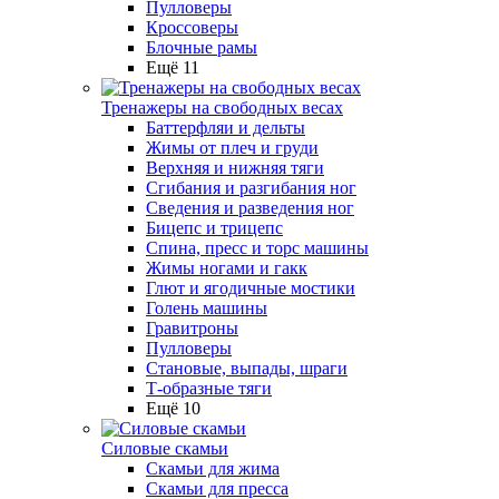
Пулловеры
Кроссоверы
Блочные рамы
Ещё 11
Тренажеры на свободных весах
Баттерфляи и дельты
Жимы от плеч и груди
Верхняя и нижняя тяги
Сгибания и разгибания ног
Сведения и разведения ног
Бицепс и трицепс
Спина, пресс и торс машины
Жимы ногами и гакк
Глют и ягодичные мостики
Голень машины
Гравитроны
Пулловеры
Становые, выпады, шраги
Т-образные тяги
Ещё 10
Силовые скамьи
Скамьи для жима
Скамьи для пресса