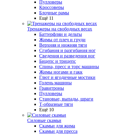
Пулловеры
Кроссоверы
Блочные рамы
Ещё 11
Тренажеры на свободных весах
Баттерфляи и дельты
Жимы от плеч и груди
Верхняя и нижняя тяги
Сгибания и разгибания ног
Сведения и разведения ног
Бицепс и трицепс
Спина, пресс и торс машины
Жимы ногами и гакк
Глют и ягодичные мостики
Голень машины
Гравитроны
Пулловеры
Становые, выпады, шраги
Т-образные тяги
Ещё 10
Силовые скамьи
Скамьи для жима
Скамьи для пресса