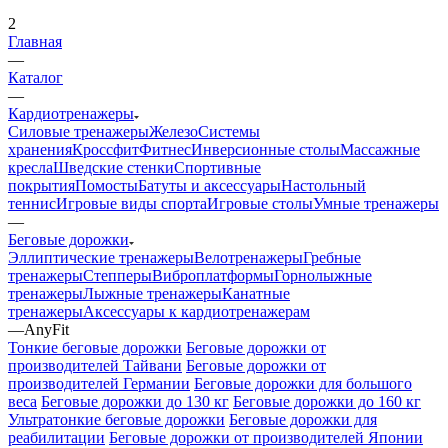
2
Главная
—
Каталог
—
Кардиотренажеры
Силовые тренажеры
Железо
Системы
хранения
Кроссфит
Фитнес
Инверсионные столы
Массажные
кресла
Шведские стенки
Спортивные
покрытия
Помосты
Батуты и аксессуары
Настольный
теннис
Игровые виды спорта
Игровые столы
Умные тренажеры
—
Беговые дорожки
Эллиптические тренажеры
Велотренажеры
Гребные
тренажеры
Степперы
Виброплатформы
Горнолыжные
тренажеры
Лыжные тренажеры
Канатные
тренажеры
Аксессуары к кардиотренажерам
—
AnyFit
Тонкие беговые дорожки
Беговые дорожки от
производителей Тайвани
Беговые дорожки от
производителей Германии
Беговые дорожки для большого
веса
Беговые дорожки до 130 кг
Беговые дорожки до 160 кг
Ультратонкие беговые дорожки
Беговые дорожки для
реабилитации
Беговые дорожки от производителей Японии