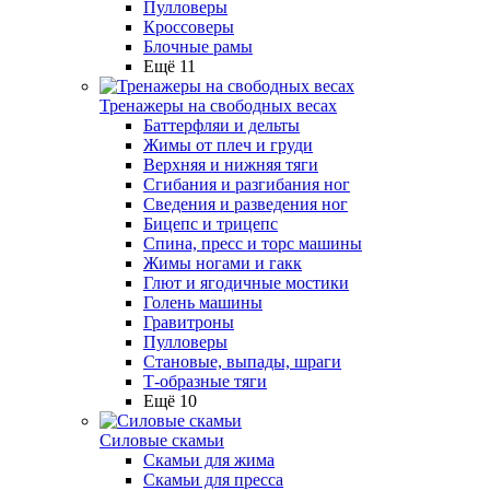
Пулловеры
Кроссоверы
Блочные рамы
Ещё 11
Тренажеры на свободных весах
Баттерфляи и дельты
Жимы от плеч и груди
Верхняя и нижняя тяги
Сгибания и разгибания ног
Сведения и разведения ног
Бицепс и трицепс
Спина, пресс и торс машины
Жимы ногами и гакк
Глют и ягодичные мостики
Голень машины
Гравитроны
Пулловеры
Становые, выпады, шраги
Т-образные тяги
Ещё 10
Силовые скамьи
Скамьи для жима
Скамьи для пресса