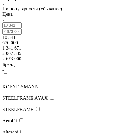
По популярности (убывание)
Цена
10 341
676 006
1 341 671
2 007 335
2 673 000
Бренд
KOENIGSMANN
STEELFRAME AYAX
STEELFRAME
AeroFit
Altezani