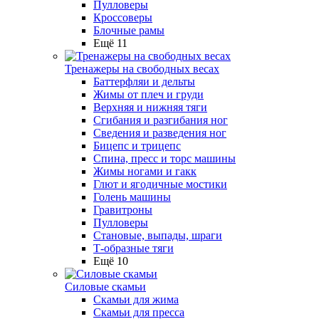
Пулловеры
Кроссоверы
Блочные рамы
Ещё 11
Тренажеры на свободных весах
Баттерфляи и дельты
Жимы от плеч и груди
Верхняя и нижняя тяги
Сгибания и разгибания ног
Сведения и разведения ног
Бицепс и трицепс
Спина, пресс и торс машины
Жимы ногами и гакк
Глют и ягодичные мостики
Голень машины
Гравитроны
Пулловеры
Становые, выпады, шраги
Т-образные тяги
Ещё 10
Силовые скамьи
Скамьи для жима
Скамьи для пресса