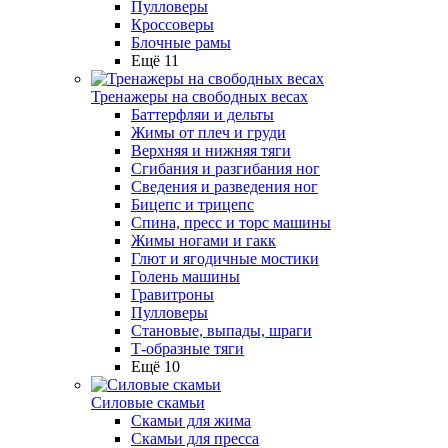
Пулловеры
Кроссоверы
Блочные рамы
Ещё 11
Тренажеры на свободных весах
Баттерфляи и дельты
Жимы от плеч и груди
Верхняя и нижняя тяги
Сгибания и разгибания ног
Сведения и разведения ног
Бицепс и трицепс
Спина, пресс и торс машины
Жимы ногами и гакк
Глют и ягодичные мостики
Голень машины
Гравитроны
Пулловеры
Становые, выпады, шраги
Т-образные тяги
Ещё 10
Силовые скамьи
Скамьи для жима
Скамьи для пресса