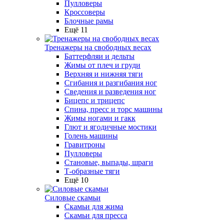
Пулловеры
Кроссоверы
Блочные рамы
Ещё 11
Тренажеры на свободных весах
Баттерфляи и дельты
Жимы от плеч и груди
Верхняя и нижняя тяги
Сгибания и разгибания ног
Сведения и разведения ног
Бицепс и трицепс
Спина, пресс и торс машины
Жимы ногами и гакк
Глют и ягодичные мостики
Голень машины
Гравитроны
Пулловеры
Становые, выпады, шраги
Т-образные тяги
Ещё 10
Силовые скамьи
Скамьи для жима
Скамьи для пресса