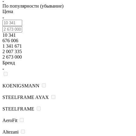
По популярности (убывание)
Цена
10 341
676 006
1 341 671
2 007 335
2 673 000
Бренд
KOENIGSMANN
STEELFRAME AYAX
STEELFRAME
AeroFit
Altezani