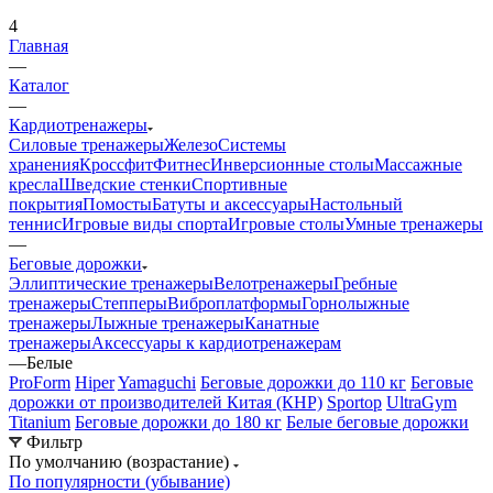
4
Главная
—
Каталог
—
Кардиотренажеры
Силовые тренажеры
Железо
Системы
хранения
Кроссфит
Фитнес
Инверсионные столы
Массажные
кресла
Шведские стенки
Спортивные
покрытия
Помосты
Батуты и аксессуары
Настольный
теннис
Игровые виды спорта
Игровые столы
Умные тренажеры
—
Беговые дорожки
Эллиптические тренажеры
Велотренажеры
Гребные
тренажеры
Степперы
Виброплатформы
Горнолыжные
тренажеры
Лыжные тренажеры
Канатные
тренажеры
Аксессуары к кардиотренажерам
—
Белые
ProForm
Hiper
Yamaguchi
Беговые дорожки до 110 кг
Беговые
дорожки от производителей Китая (КНР)
Sportop
UltraGym
Titanium
Беговые дорожки до 180 кг
Белые беговые дорожки
Фильтр
По умолчанию (возрастание)
По популярности (убывание)