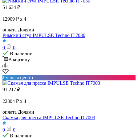
51 634
₽
12909 ₽ x 4
оплата Долями
Римский стул IMPULSE Techno IT7030
0
0
В наличии
В корзину
Лучшая цена
91 217
₽
22804 ₽ x 4
оплата Долями
Скамья для пресса IMPULSE Techno IT7003
0
0
В наличии