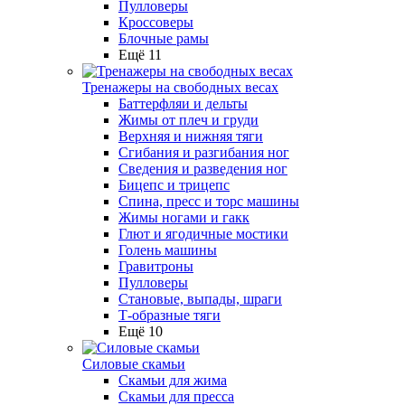
Пулловеры
Кроссоверы
Блочные рамы
Ещё 11
Тренажеры на свободных весах
Баттерфляи и дельты
Жимы от плеч и груди
Верхняя и нижняя тяги
Сгибания и разгибания ног
Сведения и разведения ног
Бицепс и трицепс
Спина, пресс и торс машины
Жимы ногами и гакк
Глют и ягодичные мостики
Голень машины
Гравитроны
Пулловеры
Становые, выпады, шраги
Т-образные тяги
Ещё 10
Силовые скамьи
Скамьи для жима
Скамьи для пресса