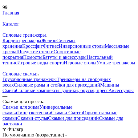
99
Главная
—
Каталог
—
Силовые тренажеры
Кардиотренажеры
Железо
Системы
хранения
Кроссфит
Фитнес
Инверсионные столы
Массажные
кресла
Шведские стенки
Спортивные
покрытия
Помосты
Батуты и аксессуары
Настольный
теннис
Игровые виды спорта
Игровые столы
Умные тренажеры
—
Силовые скамьи
Грузоблочные тренажеры
Тренажеры на свободных
весах
Силовые рамы и стойки для приседаний
Машины
Смита
Силовые комплексы
Турники, брусья, пресс
Аксессуары
—
Скамьи для пресса
Скамьи для жима
Универсальные
скамьи
Гиперэкстензии
Скамьи Скотта
Горизонтальные
скамьи
Скамьи-стулья
Скамьи для приседаний
Скамьи для
растяжки
Фильтр
По умолчанию (возрастание)