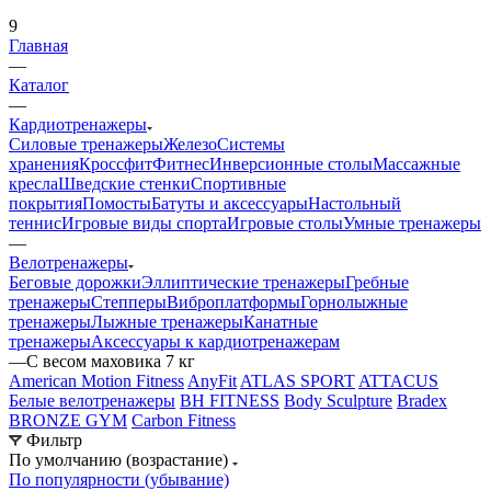
9
Главная
—
Каталог
—
Кардиотренажеры
Силовые тренажеры
Железо
Системы
хранения
Кроссфит
Фитнес
Инверсионные столы
Массажные
кресла
Шведские стенки
Спортивные
покрытия
Помосты
Батуты и аксессуары
Настольный
теннис
Игровые виды спорта
Игровые столы
Умные тренажеры
—
Велотренажеры
Беговые дорожки
Эллиптические тренажеры
Гребные
тренажеры
Степперы
Виброплатформы
Горнолыжные
тренажеры
Лыжные тренажеры
Канатные
тренажеры
Аксессуары к кардиотренажерам
—
С весом маховика 7 кг
American Motion Fitness
AnyFit
ATLAS SPORT
ATTACUS
Белые велотренажеры
BH FITNESS
Body Sculpture
Bradex
BRONZE GYM
Carbon Fitness
Фильтр
По умолчанию (возрастание)
По популярности (убывание)