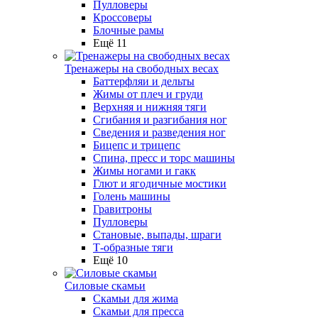
Пулловеры
Кроссоверы
Блочные рамы
Ещё 11
Тренажеры на свободных весах
Баттерфляи и дельты
Жимы от плеч и груди
Верхняя и нижняя тяги
Сгибания и разгибания ног
Сведения и разведения ног
Бицепс и трицепс
Спина, пресс и торс машины
Жимы ногами и гакк
Глют и ягодичные мостики
Голень машины
Гравитроны
Пулловеры
Становые, выпады, шраги
Т-образные тяги
Ещё 10
Силовые скамьи
Скамьи для жима
Скамьи для пресса