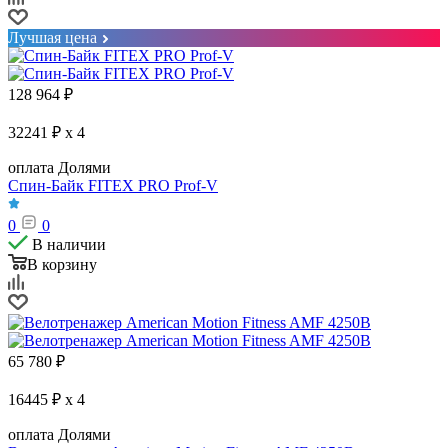
Лучшая цена
128 964
₽
32241 ₽ x 4
оплата Долями
Спин-Байк FITEX PRO Prof-V
0
0
В наличии
В корзину
65 780
₽
16445 ₽ x 4
оплата Долями