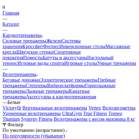
9
Главная
—
Каталог
—
Кардиотренажеры
Силовые тренажеры
Железо
Системы
хранения
Кроссфит
Фитнес
Инверсионные столы
Массажные
кресла
Шведские стенки
Спортивные
покрытия
Помосты
Батуты и аксессуары
Настольный
теннис
Игровые виды спорта
Игровые столы
Умные тренажеры
—
Велотренажеры
Беговые дорожки
Эллиптические тренажеры
Гребные
тренажеры
Степперы
Виброплатформы
Горнолыжные
тренажеры
Лыжные тренажеры
Канатные
тренажеры
Аксессуары к кардиотренажерам
—
Белые
Victoryfit
Вертикальные велотренажеры
Vertex
Велоэргометры
Уцененные велотренажеры
UltraGym
True Fitness
Torneo
Titanium
Synergy Fitness
Велотренажеры с весом маховика 8 кг
Фильтр
По умолчанию (возрастание)
По популярности (убывание)