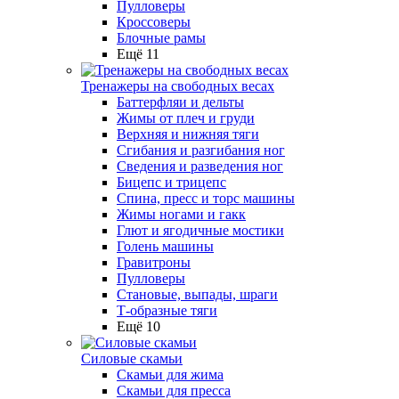
Пулловеры
Кроссоверы
Блочные рамы
Ещё 11
Тренажеры на свободных весах
Баттерфляи и дельты
Жимы от плеч и груди
Верхняя и нижняя тяги
Сгибания и разгибания ног
Сведения и разведения ног
Бицепс и трицепс
Спина, пресс и торс машины
Жимы ногами и гакк
Глют и ягодичные мостики
Голень машины
Гравитроны
Пулловеры
Становые, выпады, шраги
Т-образные тяги
Ещё 10
Силовые скамьи
Скамьи для жима
Скамьи для пресса