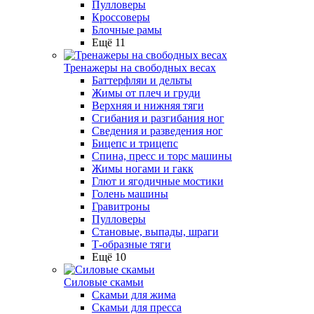
Пулловеры
Кроссоверы
Блочные рамы
Ещё 11
Тренажеры на свободных весах
Баттерфляи и дельты
Жимы от плеч и груди
Верхняя и нижняя тяги
Сгибания и разгибания ног
Сведения и разведения ног
Бицепс и трицепс
Спина, пресс и торс машины
Жимы ногами и гакк
Глют и ягодичные мостики
Голень машины
Гравитроны
Пулловеры
Становые, выпады, шраги
Т-образные тяги
Ещё 10
Силовые скамьи
Скамьи для жима
Скамьи для пресса