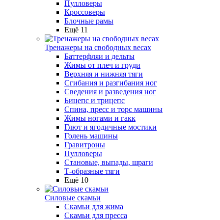
Пулловеры
Кроссоверы
Блочные рамы
Ещё 11
Тренажеры на свободных весах
Баттерфляи и дельты
Жимы от плеч и груди
Верхняя и нижняя тяги
Сгибания и разгибания ног
Сведения и разведения ног
Бицепс и трицепс
Спина, пресс и торс машины
Жимы ногами и гакк
Глют и ягодичные мостики
Голень машины
Гравитроны
Пулловеры
Становые, выпады, шраги
Т-образные тяги
Ещё 10
Силовые скамьи
Скамьи для жима
Скамьи для пресса