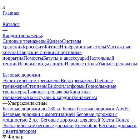
4
Главная
—
Каталог
—
Кардиотренажеры
Силовые тренажеры
Железо
Системы
хранения
Кроссфит
Фитнес
Инверсионные столы
Массажные
кресла
Шведские стенки
Спортивные
покрытия
Помосты
Батуты и аксессуары
Настольный
теннис
Игровые виды спорта
Игровые столы
Умные тренажеры
—
Беговые дорожки
Эллиптические тренажеры
Велотренажеры
Гребные
тренажеры
Степперы
Виброплатформы
Горнолыжные
тренажеры
Лыжные тренажеры
Канатные
тренажеры
Аксессуары к кардиотренажерам
—
Ультракомпактные
Беговые дорожки до 180 кг
Белые беговые дорожки
AnyFit
Беговые дорожки с амортизацией
Беговые дорожки с
мощностью 2 л.с.
Беговые дорожки для детей
Xterra
Поиск
Электрические беговые дорожки
Freemotion
Беговые дорожки
с вентилятором
Фильтр