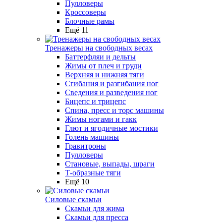
Пулловеры
Кроссоверы
Блочные рамы
Ещё 11
Тренажеры на свободных весах
Баттерфляи и дельты
Жимы от плеч и груди
Верхняя и нижняя тяги
Сгибания и разгибания ног
Сведения и разведения ног
Бицепс и трицепс
Спина, пресс и торс машины
Жимы ногами и гакк
Глют и ягодичные мостики
Голень машины
Гравитроны
Пулловеры
Становые, выпады, шраги
Т-образные тяги
Ещё 10
Силовые скамьи
Скамьи для жима
Скамьи для пресса