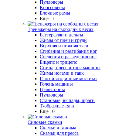
Пулловеры
Кроссоверы
Блочные рамы
Ещё 11
Тренажеры на свободных весах
Баттерфляи и дельты
Жимы от плеч и груди
Верхняя и нижняя тяги
Сгибания и разгибания ног
Сведения и разведения ног
Бицепс и трицепс
Спина, пресс и торс машины
Жимы ногами и гакк
Глют и ягодичные мостики
Голень машины
Гравитроны
Пулловеры
Становые, выпады, шраги
Т-образные тяги
Ещё 10
Силовые скамьи
Скамьи для жима
Скамьи для пресса