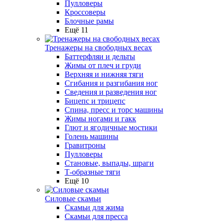
Пулловеры
Кроссоверы
Блочные рамы
Ещё 11
Тренажеры на свободных весах
Баттерфляи и дельты
Жимы от плеч и груди
Верхняя и нижняя тяги
Сгибания и разгибания ног
Сведения и разведения ног
Бицепс и трицепс
Спина, пресс и торс машины
Жимы ногами и гакк
Глют и ягодичные мостики
Голень машины
Гравитроны
Пулловеры
Становые, выпады, шраги
Т-образные тяги
Ещё 10
Силовые скамьи
Скамьи для жима
Скамьи для пресса