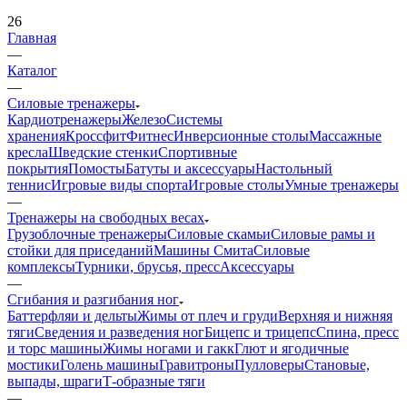
26
Главная
—
Каталог
—
Силовые тренажеры
Кардиотренажеры
Железо
Системы
хранения
Кроссфит
Фитнес
Инверсионные столы
Массажные
кресла
Шведские стенки
Спортивные
покрытия
Помосты
Батуты и аксессуары
Настольный
теннис
Игровые виды спорта
Игровые столы
Умные тренажеры
—
Тренажеры на свободных весах
Грузоблочные тренажеры
Силовые скамьи
Силовые рамы и
стойки для приседаний
Машины Смита
Силовые
комплексы
Турники, брусья, пресс
Аксессуары
—
Сгибания и разгибания ног
Баттерфляи и дельты
Жимы от плеч и груди
Верхняя и нижняя
тяги
Сведения и разведения ног
Бицепс и трицепс
Спина, пресс
и торс машины
Жимы ногами и гакк
Глют и ягодичные
мостики
Голень машины
Гравитроны
Пулловеры
Становые,
выпады, шраги
Т-образные тяги
—