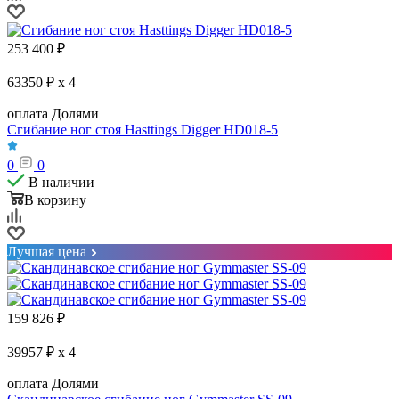
253 400
₽
63350 ₽ x 4
оплата Долями
Сгибание ног стоя Hasttings Digger HD018-5
0
0
В наличии
В корзину
Лучшая цена
159 826
₽
39957 ₽ x 4
оплата Долями