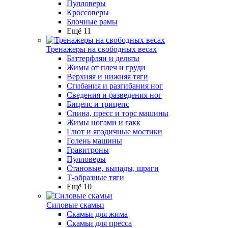
Пулловеры
Кроссоверы
Блочные рамы
Ещё 11
Тренажеры на свободных весах
Баттерфляи и дельты
Жимы от плеч и груди
Верхняя и нижняя тяги
Сгибания и разгибания ног
Сведения и разведения ног
Бицепс и трицепс
Спина, пресс и торс машины
Жимы ногами и гакк
Глют и ягодичные мостики
Голень машины
Гравитроны
Пулловеры
Становые, выпады, шраги
Т-образные тяги
Ещё 10
Силовые скамьи
Скамьи для жима
Скамьи для пресса