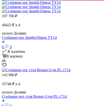
197 700
₽
49425 ₽ x 4
оплата Долями
Сгибание ног Insight Fitness TY14
0
0
В наличии
В корзину
142 990
₽
35748 ₽ x 4
оплата Долями
Сгибание ног стоя Bronze Gym PL-1714
0
0