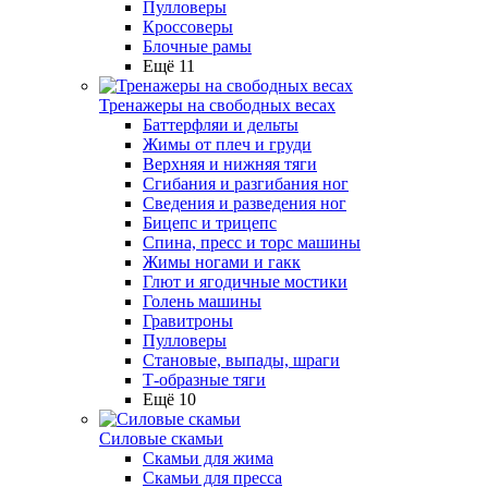
Пулловеры
Кроссоверы
Блочные рамы
Ещё 11
Тренажеры на свободных весах
Баттерфляи и дельты
Жимы от плеч и груди
Верхняя и нижняя тяги
Сгибания и разгибания ног
Сведения и разведения ног
Бицепс и трицепс
Спина, пресс и торс машины
Жимы ногами и гакк
Глют и ягодичные мостики
Голень машины
Гравитроны
Пулловеры
Становые, выпады, шраги
Т-образные тяги
Ещё 10
Силовые скамьи
Скамьи для жима
Скамьи для пресса