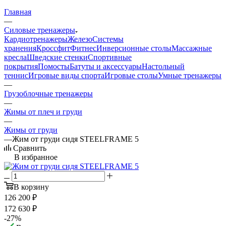
Главная
—
Силовые тренажеры
Кардиотренажеры
Железо
Системы
хранения
Кроссфит
Фитнес
Инверсионные столы
Массажные
кресла
Шведские стенки
Спортивные
покрытия
Помосты
Батуты и аксессуары
Настольный
теннис
Игровые виды спорта
Игровые столы
Умные тренажеры
—
Грузоблочные тренажеры
—
Жимы от плеч и груди
—
Жимы от груди
—
Жим от груди сидя STEELFRAME 5
Сравнить
В избранное
В корзину
126 200
₽
172 630
₽
-
27
%