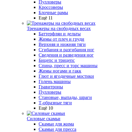
Пулловеры
Кроссоверы
Блочные рамы
Ещё 11
Тренажеры на свободных весах
Баттерфляи и дельты
Жимы от плеч и груди
Верхняя и нижняя тяги
Сгибания и разгибания ног
Сведения и разведения ног
Бицепс и трицепс
Спина, пресс и торс машины
Жимы ногами и гакк
Глют и ягодичные мостики
Голень машины
Гравитроны
Пулловеры
Становые, выпады, шраги
Т-образные тяги
Ещё 10
Силовые скамьи
Скамьи для жима
Скамьи для пресса