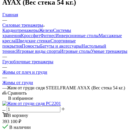
AYAX (Вес стека 54 кг.)
Главная
—
Силовые тренажеры
Кардиотренажеры
Железо
Системы
хранения
Кроссфит
Фитнес
Инверсионные столы
Массажные
кресла
Шведские стенки
Спортивные
покрытия
Помосты
Батуты и аксессуары
Настольный
теннис
Игровые виды спорта
Игровые столы
Умные тренажеры
—
Грузоблочные тренажеры
—
Жимы от плеч и груди
—
Жимы от груди
—
Жим от груди сидя STEELFRAME AYAX (Вес стека 54 кг.)
Сравнить
В избранное
В корзину
393 100
₽
В наличии