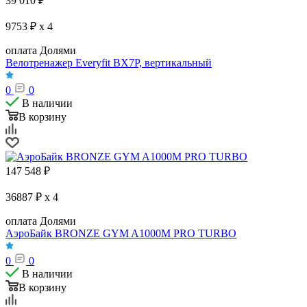
39 010
₽
9753 ₽ x 4
оплата Долями
Велотренажер Everyfit BX7P, вертикальный
0
0
В наличии
В корзину
147 548
₽
36887 ₽ x 4
оплата Долями
АэроБайк BRONZE GYM A1000M PRO TURBO
0
0
В наличии
В корзину