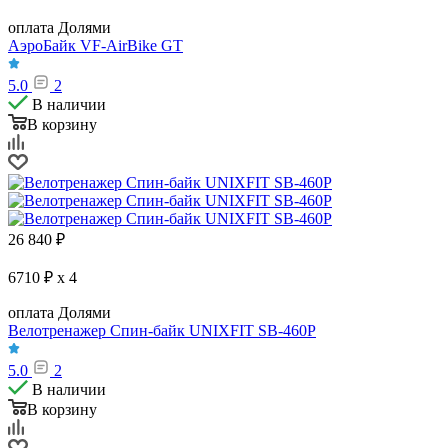
оплата Долями
АэроБайк VF-AirBike GT
5.0
2
В наличии
В корзину
26 840
₽
6710 ₽ x 4
оплата Долями
Велотренажер Спин-байк UNIXFIT SB-460P
5.0
2
В наличии
В корзину