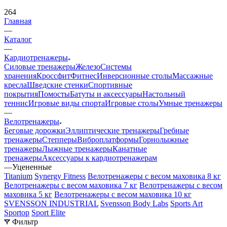
264
Главная
—
Каталог
—
Кардиотренажеры
Силовые тренажеры
Железо
Системы
хранения
Кроссфит
Фитнес
Инверсионные столы
Массажные
кресла
Шведские стенки
Спортивные
покрытия
Помосты
Батуты и аксессуары
Настольный
теннис
Игровые виды спорта
Игровые столы
Умные тренажеры
—
Велотренажеры
Беговые дорожки
Эллиптические тренажеры
Гребные
тренажеры
Степперы
Виброплатформы
Горнолыжные
тренажеры
Лыжные тренажеры
Канатные
тренажеры
Аксессуары к кардиотренажерам
—
Уцененные
Titanium
Synergy Fitness
Велотренажеры с весом маховика 8 кг
Велотренажеры с весом маховика 7 кг
Велотренажеры с весом
маховика 5 кг
Велотренажеры с весом маховика 10 кг
SVENSSON INDUSTRIAL
Svensson Body Labs
Sports Art
Sportop
Sport Elite
Фильтр