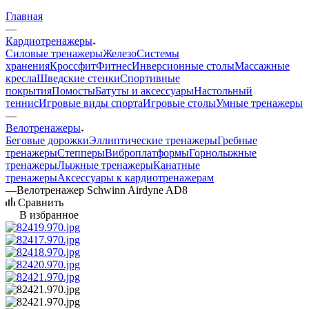
Главная
—
Кардиотренажеры
Силовые тренажеры
Железо
Системы
хранения
Кроссфит
Фитнес
Инверсионные столы
Массажные
кресла
Шведские стенки
Спортивные
покрытия
Помосты
Батуты и аксессуары
Настольный
теннис
Игровые виды спорта
Игровые столы
Умные тренажеры
—
Велотренажеры
Беговые дорожки
Эллиптические тренажеры
Гребные
тренажеры
Степперы
Виброплатформы
Горнолыжные
тренажеры
Лыжные тренажеры
Канатные
тренажеры
Аксессуары к кардиотренажерам
—
Велотренажер Schwinn Airdyne AD8
Сравнить
В избранное