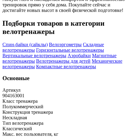
тренировок прямо у себя дома. Покупайте сейчас и
достигайте новых высот в своей физической подготовке!
Подборки товаров в категории
велотренажеры
Спин-байки (сайклы)
Велоэргометры
Складные
велотренажеры
Горизонтальные велотренажеры
Вертикальные велотренажеры
Аэробайки
Магнитные
велотренажеры
Велотренажеры для детей
Механические
велотренажеры
Компактные велотренажеры
Основные
Артикул
904163001
Класс тренажера
Полукоммерческий
Конструкция тренажера
Нескладная
Тип велотренажера
Классический
Макс. вес пользователя, кг