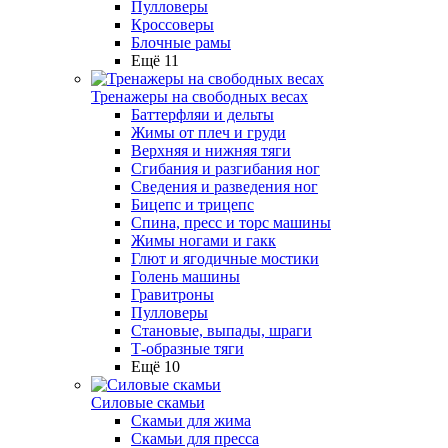
Пулловеры
Кроссоверы
Блочные рамы
Ещё 11
Тренажеры на свободных весах
Баттерфляи и дельты
Жимы от плеч и груди
Верхняя и нижняя тяги
Сгибания и разгибания ног
Сведения и разведения ног
Бицепс и трицепс
Спина, пресс и торс машины
Жимы ногами и гакк
Глют и ягодичные мостики
Голень машины
Гравитроны
Пулловеры
Становые, выпады, шраги
Т-образные тяги
Ещё 10
Силовые скамьи
Скамьи для жима
Скамьи для пресса