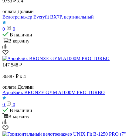
9753 ₽ x 4
оплата Долями
Велотренажер Everyfit BX7P, вертикальный
0
0
В наличии
В корзину
147 548
₽
36887 ₽ x 4
оплата Долями
АэроБайк BRONZE GYM A1000M PRO TURBO
0
0
В наличии
В корзину