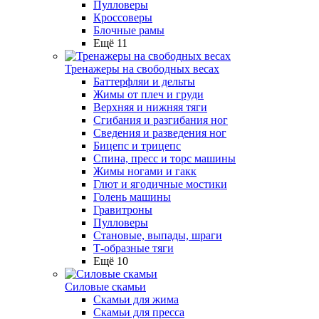
Пулловеры
Кроссоверы
Блочные рамы
Ещё 11
Тренажеры на свободных весах
Баттерфляи и дельты
Жимы от плеч и груди
Верхняя и нижняя тяги
Сгибания и разгибания ног
Сведения и разведения ног
Бицепс и трицепс
Спина, пресс и торс машины
Жимы ногами и гакк
Глют и ягодичные мостики
Голень машины
Гравитроны
Пулловеры
Становые, выпады, шраги
Т-образные тяги
Ещё 10
Силовые скамьи
Скамьи для жима
Скамьи для пресса