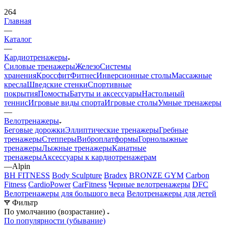
264
Главная
—
Каталог
—
Кардиотренажеры
Силовые тренажеры
Железо
Системы
хранения
Кроссфит
Фитнес
Инверсионные столы
Массажные
кресла
Шведские стенки
Спортивные
покрытия
Помосты
Батуты и аксессуары
Настольный
теннис
Игровые виды спорта
Игровые столы
Умные тренажеры
—
Велотренажеры
Беговые дорожки
Эллиптические тренажеры
Гребные
тренажеры
Степперы
Виброплатформы
Горнолыжные
тренажеры
Лыжные тренажеры
Канатные
тренажеры
Аксессуары к кардиотренажерам
—
Alpin
BH FITNESS
Body Sculpture
Bradex
BRONZE GYM
Carbon
Fitness
CardioPower
CarFitness
Черные велотренажеры
DFC
Велотренажеры для большого веса
Велотренажеры для детей
Фильтр
По умолчанию (возрастание)
По популярности (убывание)