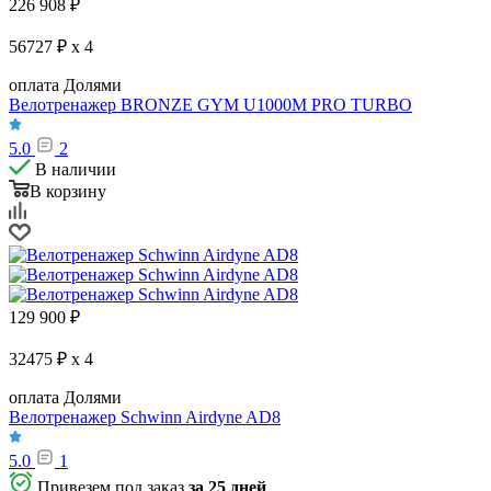
226 908
₽
56727 ₽ x 4
оплата Долями
Велотренажер BRONZE GYM U1000M PRO TURBO
5.0
2
В наличии
В корзину
129 900
₽
32475 ₽ x 4
оплата Долями
Велотренажер Schwinn Airdyne AD8
5.0
1
Привезем под заказ
за 25 дней