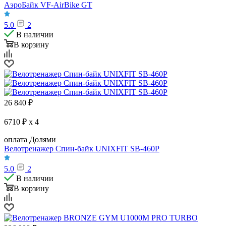
АэроБайк VF-AirBike GT
5.0
2
В наличии
В корзину
26 840
₽
6710 ₽ x 4
оплата Долями
Велотренажер Спин-байк UNIXFIT SB-460P
5.0
2
В наличии
В корзину