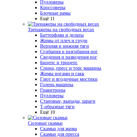
Пулловеры
Кроссоверы
Блочные рамы
Ещё 11
Тренажеры на свободных весах
Баттерфляи и дельты
Жимы от плеч и груди
Верхняя и нижняя тяги
Сгибания и разгибания ног
Сведения и разведения ног
Бицепс и трицепс
Спина, пресс и торс машины
Жимы ногами и гакк
Глют и ягодичные мостики
Голень машины
Гравитроны
Пулловеры
Становые, выпады, шраги
Т-образные тяги
Ещё 10
Силовые скамьи
Скамьи для жима
Скамьи для пресса