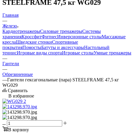
STEELFRAME 47,5 кг WG029
Главная
—
Железо
Кардиотренажеры
Силовые тренажеры
Системы
хранения
Кроссфит
Фитнес
Инверсионные столы
Массажные
кресла
Шведские стенки
Спортивные
покрытия
Помосты
Батуты и аксессуары
Настольный
теннис
Игровые виды спорта
Игровые столы
Умные тренажеры
—
Гантели
—
Обрезиненные
—
Гантели гексагональные (пара) STEELFRAME 47,5 кг
WG029
Сравнить
В избранное
В корзину