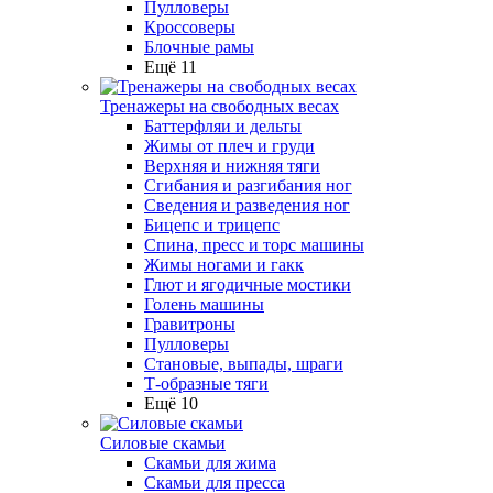
Пулловеры
Кроссоверы
Блочные рамы
Ещё 11
Тренажеры на свободных весах
Баттерфляи и дельты
Жимы от плеч и груди
Верхняя и нижняя тяги
Сгибания и разгибания ног
Сведения и разведения ног
Бицепс и трицепс
Спина, пресс и торс машины
Жимы ногами и гакк
Глют и ягодичные мостики
Голень машины
Гравитроны
Пулловеры
Становые, выпады, шраги
Т-образные тяги
Ещё 10
Силовые скамьи
Скамьи для жима
Скамьи для пресса