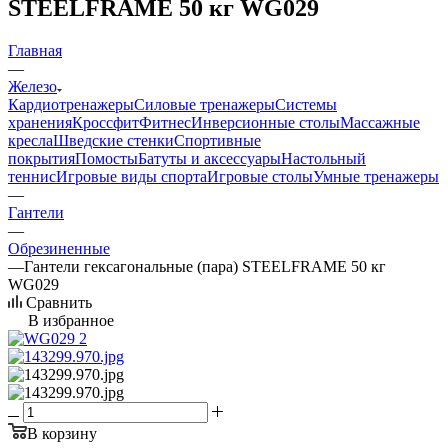
STEELFRAME 50 кг WG029
Главная
—
Железо
Кардиотренажеры
Силовые тренажеры
Системы
хранения
Кроссфит
Фитнес
Инверсионные столы
Массажные
кресла
Шведские стенки
Спортивные
покрытия
Помосты
Батуты и аксессуары
Настольный
теннис
Игровые виды спорта
Игровые столы
Умные тренажеры
—
Гантели
—
Обрезиненные
—
Гантели гексагональные (пара) STEELFRAME 50 кг
WG029
Сравнить
В избранное
В корзину