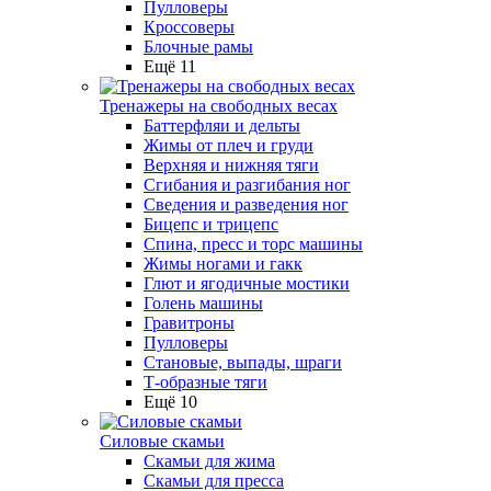
Пулловеры
Кроссоверы
Блочные рамы
Ещё 11
Тренажеры на свободных весах
Баттерфляи и дельты
Жимы от плеч и груди
Верхняя и нижняя тяги
Сгибания и разгибания ног
Сведения и разведения ног
Бицепс и трицепс
Спина, пресс и торс машины
Жимы ногами и гакк
Глют и ягодичные мостики
Голень машины
Гравитроны
Пулловеры
Становые, выпады, шраги
Т-образные тяги
Ещё 10
Силовые скамьи
Скамьи для жима
Скамьи для пресса