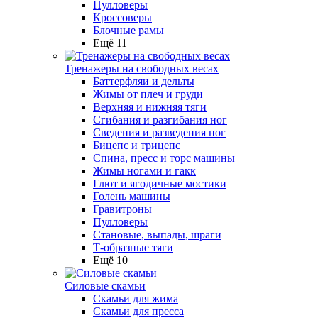
Пулловеры
Кроссоверы
Блочные рамы
Ещё 11
Тренажеры на свободных весах
Баттерфляи и дельты
Жимы от плеч и груди
Верхняя и нижняя тяги
Сгибания и разгибания ног
Сведения и разведения ног
Бицепс и трицепс
Спина, пресс и торс машины
Жимы ногами и гакк
Глют и ягодичные мостики
Голень машины
Гравитроны
Пулловеры
Становые, выпады, шраги
Т-образные тяги
Ещё 10
Силовые скамьи
Скамьи для жима
Скамьи для пресса