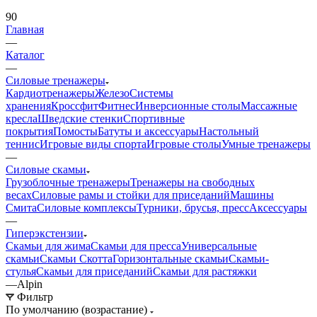
90
Главная
—
Каталог
—
Силовые тренажеры
Кардиотренажеры
Железо
Системы
хранения
Кроссфит
Фитнес
Инверсионные столы
Массажные
кресла
Шведские стенки
Спортивные
покрытия
Помосты
Батуты и аксессуары
Настольный
теннис
Игровые виды спорта
Игровые столы
Умные тренажеры
—
Силовые скамьи
Грузоблочные тренажеры
Тренажеры на свободных
весах
Силовые рамы и стойки для приседаний
Машины
Смита
Силовые комплексы
Турники, брусья, пресс
Аксессуары
—
Гиперэкстензии
Скамьи для жима
Скамьи для пресса
Универсальные
скамьи
Скамьи Скотта
Горизонтальные скамьи
Скамьи-
стулья
Скамьи для приседаний
Скамьи для растяжки
—
Alpin
Фильтр
По умолчанию (возрастание)