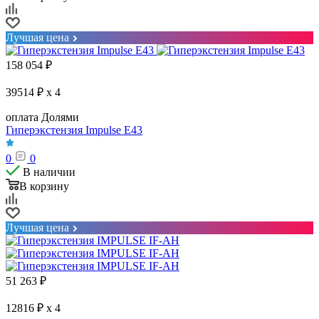
Лучшая цена
158 054
₽
39514 ₽ x 4
оплата Долями
Гиперэкстензия Impulse E43
0
0
В наличии
В корзину
Лучшая цена
51 263
₽
12816 ₽ x 4