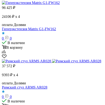
96 425
₽
24106 ₽ x 4
оплата Долями
Гиперэкстензия Matrix G1-FW162
0
0
В наличии
В корзину
37 572
₽
9393 ₽ x 4
оплата Долями
Римский стул ARMS AR028
0
0
В наличии