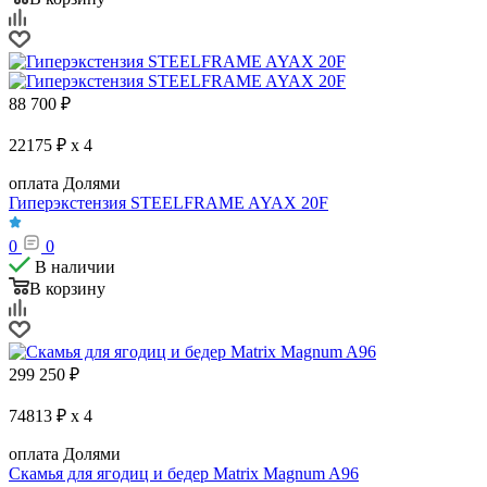
88 700
₽
22175 ₽ x 4
оплата Долями
Гиперэкстензия STEELFRAME AYAX 20F
0
0
В наличии
В корзину
299 250
₽
74813 ₽ x 4
оплата Долями
Скамья для ягодиц и бедер Matrix Magnum A96