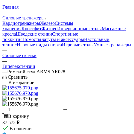
Главная
—
Силовые тренажеры
Кардиотренажеры
Железо
Системы
хранения
Кроссфит
Фитнес
Инверсионные столы
Массажные
кресла
Шведские стенки
Спортивные
покрытия
Помосты
Батуты и аксессуары
Настольный
теннис
Игровые виды спорта
Игровые столы
Умные тренажеры
—
Силовые скамьи
—
Гиперэкстензии
—
Римский стул ARMS AR028
Сравнить
В избранное
В корзину
37 572
₽
В наличии