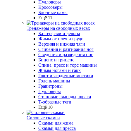
Пулловеры
Кроссоверы
Блочные рамы
Ещё 11
Тренажеры на свободных весах
Баттерфляи и дельты
Жимы от плеч и груди
Верхняя и нижняя тяги
Сгибания и разгибания ног
Сведения и разведения ног
Бицепс и трицепс
Спина, пресс и торс машины
Жимы ногами и гакк
Глют и ягодичные мостики
Голень машины
Гравитроны
Пулловеры
Становые, выпады, шраги
Т-образные тяги
Ещё 10
Силовые скамьи
Скамьи для жима
Скамьи для пресса