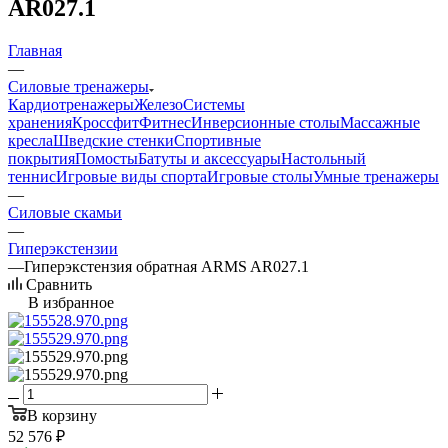
AR027.1
Главная
—
Силовые тренажеры
Кардиотренажеры
Железо
Системы
хранения
Кроссфит
Фитнес
Инверсионные столы
Массажные
кресла
Шведские стенки
Спортивные
покрытия
Помосты
Батуты и аксессуары
Настольный
теннис
Игровые виды спорта
Игровые столы
Умные тренажеры
—
Силовые скамьи
—
Гиперэкстензии
—
Гиперэкстензия обратная ARMS AR027.1
Сравнить
В избранное
В корзину
52 576
₽