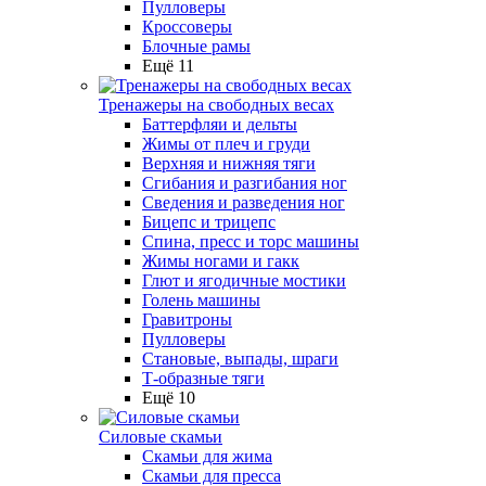
Пулловеры
Кроссоверы
Блочные рамы
Ещё 11
Тренажеры на свободных весах
Баттерфляи и дельты
Жимы от плеч и груди
Верхняя и нижняя тяги
Сгибания и разгибания ног
Сведения и разведения ног
Бицепс и трицепс
Спина, пресс и торс машины
Жимы ногами и гакк
Глют и ягодичные мостики
Голень машины
Гравитроны
Пулловеры
Становые, выпады, шраги
Т-образные тяги
Ещё 10
Силовые скамьи
Скамьи для жима
Скамьи для пресса