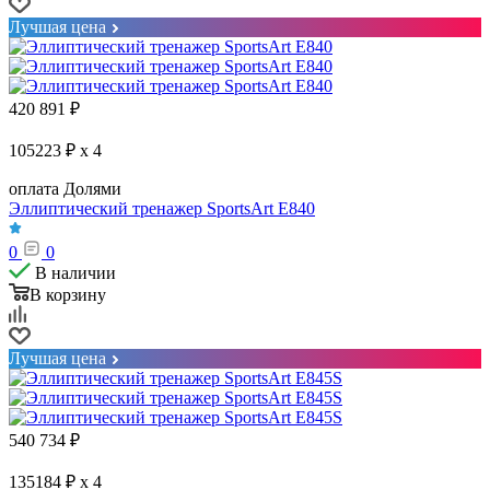
Лучшая цена
420 891
₽
105223 ₽ x 4
оплата Долями
Эллиптический тренажер SportsArt E840
0
0
В наличии
В корзину
Лучшая цена
540 734
₽
135184 ₽ x 4