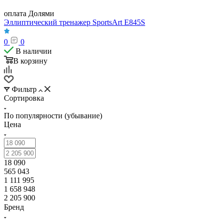
оплата Долями
Эллиптический тренажер SportsArt E845S
0
0
В наличии
В корзину
Фильтр
Сортировка
По популярности (убывание)
Цена
18 090
565 043
1 111 995
1 658 948
2 205 900
Бренд