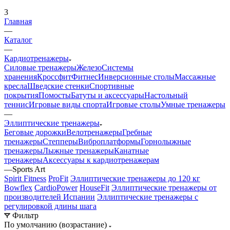
3
Главная
—
Каталог
—
Кардиотренажеры
Силовые тренажеры
Железо
Системы
хранения
Кроссфит
Фитнес
Инверсионные столы
Массажные
кресла
Шведские стенки
Спортивные
покрытия
Помосты
Батуты и аксессуары
Настольный
теннис
Игровые виды спорта
Игровые столы
Умные тренажеры
—
Эллиптические тренажеры
Беговые дорожки
Велотренажеры
Гребные
тренажеры
Степперы
Виброплатформы
Горнолыжные
тренажеры
Лыжные тренажеры
Канатные
тренажеры
Аксессуары к кардиотренажерам
—
Sports Art
Spirit Fitness
ProFit
Эллиптические тренажеры до 120 кг
Bowflex
CardioPower
HouseFit
Эллиптические тренажеры от
производителей Испании
Эллиптические тренажеры с
регулировкой длины шага
Фильтр
По умолчанию (возрастание)