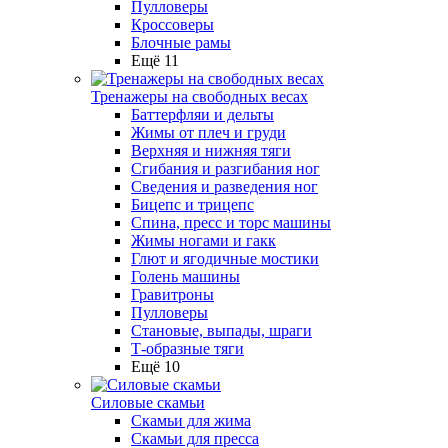
Пулловеры
Кроссоверы
Блочные рамы
Ещё 11
Тренажеры на свободных весах
Баттерфляи и дельты
Жимы от плеч и груди
Верхняя и нижняя тяги
Сгибания и разгибания ног
Сведения и разведения ног
Бицепс и трицепс
Спина, пресс и торс машины
Жимы ногами и гакк
Глют и ягодичные мостики
Голень машины
Гравитроны
Пулловеры
Становые, выпады, шраги
Т-образные тяги
Ещё 10
Силовые скамьи
Скамьи для жима
Скамьи для пресса