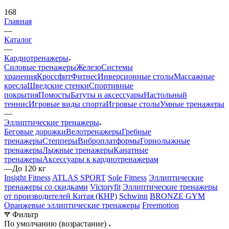
168
Главная
—
Каталог
—
Кардиотренажеры
Силовые тренажеры
Железо
Системы
хранения
Кроссфит
Фитнес
Инверсионные столы
Массажные
кресла
Шведские стенки
Спортивные
покрытия
Помосты
Батуты и аксессуары
Настольный
теннис
Игровые виды спорта
Игровые столы
Умные тренажеры
—
Эллиптические тренажеры
Беговые дорожки
Велотренажеры
Гребные
тренажеры
Степперы
Виброплатформы
Горнолыжные
тренажеры
Лыжные тренажеры
Канатные
тренажеры
Аксессуары к кардиотренажерам
—
До 120 кг
Insight Fitness
ATLAS SPORT
Sole Fitness
Эллиптические
тренажеры со скидками
Victoryfit
Эллиптические тренажеры
от производителей Китая (КНР)
Schwinn
BRONZE GYM
Оранжевые эллиптические тренажеры
Freemotion
Фильтр
По умолчанию (возрастание)