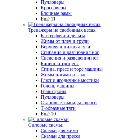
Пулловеры
Кроссоверы
Блочные рамы
Ещё 11
Тренажеры на свободных весах
Баттерфляи и дельты
Жимы от плеч и груди
Верхняя и нижняя тяги
Сгибания и разгибания ног
Сведения и разведения ног
Бицепс и трицепс
Спина, пресс и торс машины
Жимы ногами и гакк
Глют и ягодичные мостики
Голень машины
Гравитроны
Пулловеры
Становые, выпады, шраги
Т-образные тяги
Ещё 10
Силовые скамьи
Скамьи для жима
Скамьи для пресса