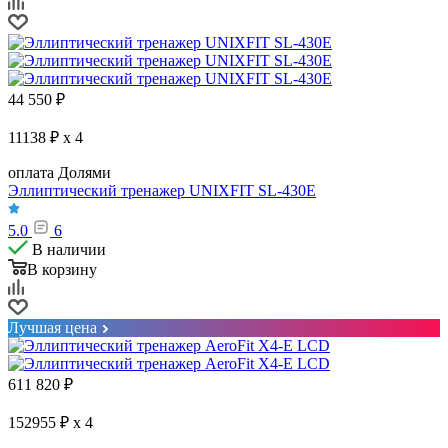
44 550
₽
11138 ₽ x 4
оплата Долями
Эллиптический тренажер UNIXFIT SL-430E
5.0
6
В наличии
В корзину
Лучшая цена
611 820
₽
152955 ₽ x 4