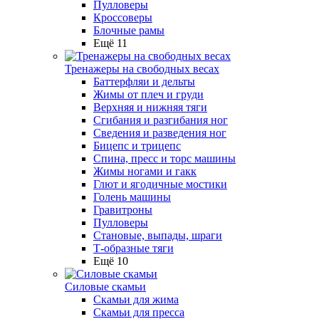
Пулловеры
Кроссоверы
Блочные рамы
Ещё 11
Тренажеры на свободных весах
Баттерфляи и дельты
Жимы от плеч и груди
Верхняя и нижняя тяги
Сгибания и разгибания ног
Сведения и разведения ног
Бицепс и трицепс
Спина, пресс и торс машины
Жимы ногами и гакк
Глют и ягодичные мостики
Голень машины
Гравитроны
Пулловеры
Становые, выпады, шраги
Т-образные тяги
Ещё 10
Силовые скамьи
Скамьи для жима
Скамьи для пресса