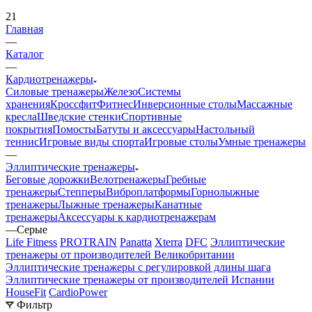
21
Главная
—
Каталог
—
Кардиотренажеры
Силовые тренажеры
Железо
Системы
хранения
Кроссфит
Фитнес
Инверсионные столы
Массажные
кресла
Шведские стенки
Спортивные
покрытия
Помосты
Батуты и аксессуары
Настольный
теннис
Игровые виды спорта
Игровые столы
Умные тренажеры
—
Эллиптические тренажеры
Беговые дорожки
Велотренажеры
Гребные
тренажеры
Степперы
Виброплатформы
Горнолыжные
тренажеры
Лыжные тренажеры
Канатные
тренажеры
Аксессуары к кардиотренажерам
—
Серые
Life Fitness
PROTRAIN
Panatta
Xterra
DFC
Эллиптические
тренажеры от производителей Великобритании
Эллиптические тренажеры с регулировкой длины шага
Эллиптические тренажеры от производителей Испании
HouseFit
CardioPower
Фильтр