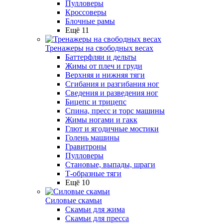
Пулловеры
Кроссоверы
Блочные рамы
Ещё 11
Тренажеры на свободных весах
Баттерфляи и дельты
Жимы от плеч и груди
Верхняя и нижняя тяги
Сгибания и разгибания ног
Сведения и разведения ног
Бицепс и трицепс
Спина, пресс и торс машины
Жимы ногами и гакк
Глют и ягодичные мостики
Голень машины
Гравитроны
Пулловеры
Становые, выпады, шраги
Т-образные тяги
Ещё 10
Силовые скамьи
Скамьи для жима
Скамьи для пресса