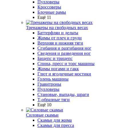
Пулловеры
Кроссоверы
Блочные рамы
Ещё 11
Тренажеры на свободных весах
Баттерфляи и дельты
Жимы от плеч и груди
Верхняя и нижняя тяги
Сгибания и разгибания ног
Сведения и разведения ног
Бицепс и трицепс
Спина, пресс и торс машины
Жимы ногами и гакк
Глют и ягодичные мостики
Голень машины
Гравитроны
Пулловеры
Становые, выпады, шраги
Т-образные тяги
Ещё 10
Силовые скамьи
Скамьи для жима
Скамьи для пресса