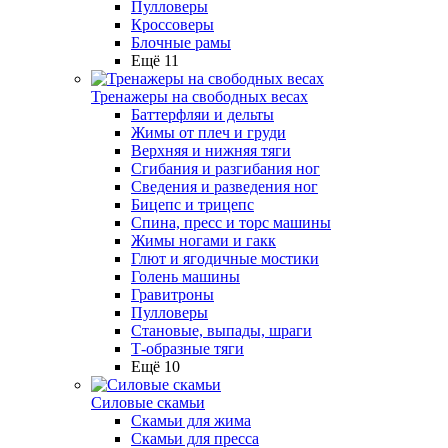
Пулловеры
Кроссоверы
Блочные рамы
Ещё 11
Тренажеры на свободных весах
Баттерфляи и дельты
Жимы от плеч и груди
Верхняя и нижняя тяги
Сгибания и разгибания ног
Сведения и разведения ног
Бицепс и трицепс
Спина, пресс и торс машины
Жимы ногами и гакк
Глют и ягодичные мостики
Голень машины
Гравитроны
Пулловеры
Становые, выпады, шраги
Т-образные тяги
Ещё 10
Силовые скамьи
Скамьи для жима
Скамьи для пресса