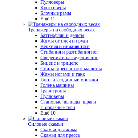
Пулловеры
Кроссоверы
Блочные рамы
Ещё 11
Тренажеры на свободных весах
Баттерфляи и дельты
Жимы от плеч и груди
Верхняя и нижняя тяги
Сгибания и разгибания ног
Сведения и разведения ног
Бицепс и трицепс
Спина, пресс и торс машины
Жимы ногами и гакк
Глют и ягодичные мостики
Голень машины
Гравитроны
Пулловеры
Становые, выпады, шраги
Т-образные тяги
Ещё 10
Силовые скамьи
Скамьи для жима
Скамьи для пресса