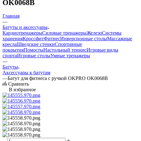
OK0068B
Главная
—
Батуты и аксессуары
Кардиотренажеры
Силовые тренажеры
Железо
Системы
хранения
Кроссфит
Фитнес
Инверсионные столы
Массажные
кресла
Шведские стенки
Спортивные
покрытия
Помосты
Настольный теннис
Игровые виды
спорта
Игровые столы
Умные тренажеры
—
Батуты
Аксессуары к батутам
—
Батут для фитнеса с ручкой OKPRO OK0068B
Сравнить
В избранное