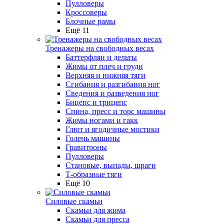
Пулловеры
Кроссоверы
Блочные рамы
Ещё 11
Тренажеры на свободных весах
Баттерфляи и дельты
Жимы от плеч и груди
Верхняя и нижняя тяги
Сгибания и разгибания ног
Сведения и разведения ног
Бицепс и трицепс
Спина, пресс и торс машины
Жимы ногами и гакк
Глют и ягодичные мостики
Голень машины
Гравитроны
Пулловеры
Становые, выпады, шраги
Т-образные тяги
Ещё 10
Силовые скамьи
Скамьи для жима
Скамьи для пресса