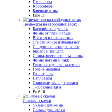
Пулловеры
Кроссоверы
Блочные рамы
Ещё 11
Тренажеры на свободных весах
Баттерфляи и дельты
Жимы от плеч и груди
Верхняя и нижняя тяги
Сгибания и разгибания ног
Сведения и разведения ног
Бицепс и трицепс
Спина, пресс и торс машины
Жимы ногами и гакк
Глют и ягодичные мостики
Голень машины
Гравитроны
Пулловеры
Становые, выпады, шраги
Т-образные тяги
Ещё 10
Силовые скамьи
Скамьи для жима
Скамьи для пресса