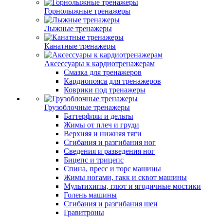
Горнолыжные тренажеры
Лыжные тренажеры
Канатные тренажеры
Аксессуары к кардиотренажерам
Смазка для тренажеров
Кардиопояса для тренажеров
Коврики под тренажеры
Грузоблочные тренажеры
Баттерфляи и дельты
Жимы от плеч и груди
Верхняя и нижняя тяги
Сгибания и разгибания ног
Сведения и разведения ног
Бицепс и трицепс
Спина, пресс и торс машины
Жимы ногами, гакк и сквот машины
Мультихипы, глют и ягодичные мостики
Голень машины
Сгибания и разгибания шеи
Гравитроны