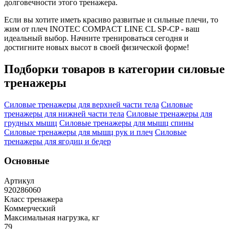
долговечности этого тренажера.
Если вы хотите иметь красиво развитые и сильные плечи, то
жим от плеч INOTEC COMPACT LINE CL SP-CP - ваш
идеальный выбор. Начните тренироваться сегодня и
достигните новых высот в своей физической форме!
Подборки товаров в категории
силовые
тренажеры
Силовые тренажеры для верхней части тела
Силовые
тренажеры для нижней части тела
Силовые тренажеры для
грудных мышц
Силовые тренажеры для мышц спины
Силовые тренажеры для мышц рук и плеч
Силовые
тренажеры для ягодиц и бедер
Основные
Артикул
920286060
Класс тренажера
Коммерческий
Максимальная нагрузка, кг
79