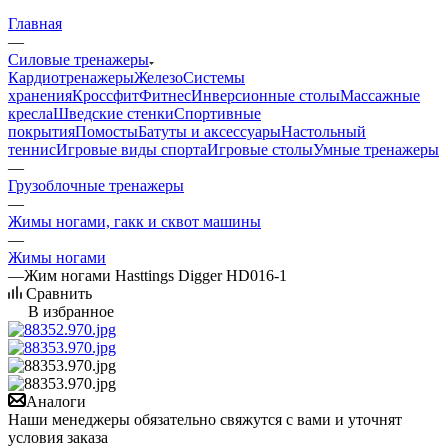
Главная
—
Силовые тренажеры
Кардиотренажеры
Железо
Системы
хранения
Кроссфит
Фитнес
Инверсионные столы
Массажные
кресла
Шведские стенки
Спортивные
покрытия
Помосты
Батуты и аксессуары
Настольный
теннис
Игровые виды спорта
Игровые столы
Умные тренажеры
—
Грузоблочные тренажеры
—
Жимы ногами, гакк и сквот машины
—
Жимы ногами
—
Жим ногами Hasttings Digger HD016-1
Сравнить
В избранное
Аналоги
Наши менеджеры обязательно свяжутся с вами и уточнят
условия заказа