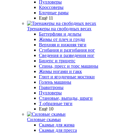
Пулловеры
Кроссоверы
Блочные рамы
Ещё 11
Тренажеры на свободных весах
Баттерфляи и дельты
Жимы от плеч и груди
Верхняя и нижняя тяги
Сгибания и разгибания ног
Сведения и разведения ног
Бицепс и трицепс
Спина, пресс и торс машины
Жимы ногами и гакк
Глют и ягодичные мостики
Голень машины
Гравитроны
Пулловеры
Становые, выпады, шраги
Т-образные тяги
Ещё 10
Силовые скамьи
Скамьи для жима
Скамьи для пресса