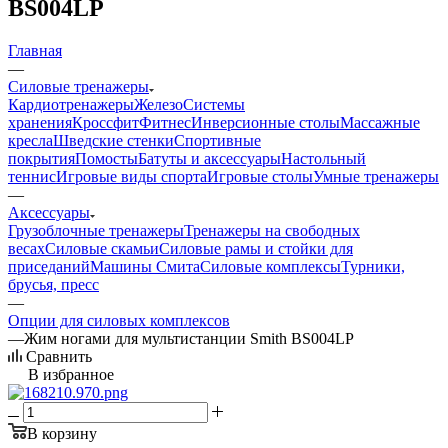
BS004LP
Главная
—
Силовые тренажеры
Кардиотренажеры
Железо
Системы
хранения
Кроссфит
Фитнес
Инверсионные столы
Массажные
кресла
Шведские стенки
Спортивные
покрытия
Помосты
Батуты и аксессуары
Настольный
теннис
Игровые виды спорта
Игровые столы
Умные тренажеры
—
Аксессуары
Грузоблочные тренажеры
Тренажеры на свободных
весах
Силовые скамьи
Силовые рамы и стойки для
приседаний
Машины Смита
Силовые комплексы
Турники,
брусья, пресс
—
Опции для силовых комплексов
—
Жим ногами для мультистанции Smith BS004LP
Сравнить
В избранное
В корзину