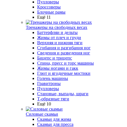
Пулловеры
Кроссоверы
Блочные рамы
Ещё 11
Тренажеры на свободных весах
Баттерфляи и дельты
Жимы от плеч и груди
Верхняя и нижняя тяги
Сгибания и разгибания ног
Сведения и разведения ног
Бицепс и трицепс
Спина, пресс и торс машины
Жимы ногами и гакк
Глют и ягодичные мостики
Голень машины
Гравитроны
Пулловеры
Становые, выпады, шраги
Т-образные тяги
Ещё 10
Силовые скамьи
Скамьи для жима
Скамьи для пресса