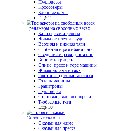
Пулловеры
Кроссоверы
Блочные рамы
Ещё 11
Тренажеры на свободных весах
Баттерфляи и дельты
Жимы от плеч и груди
Верхняя и нижняя тяги
Сгибания и разгибания ног
Сведения и разведения ног
Бицепс и трицепс
Спина, пресс и торс машины
Жимы ногами и гакк
Глют и ягодичные мостики
Голень машины
Гравитроны
Пулловеры
Становые, выпады, шраги
Т-образные тяги
Ещё 10
Силовые скамьи
Скамьи для жима
Скамьи для пресса