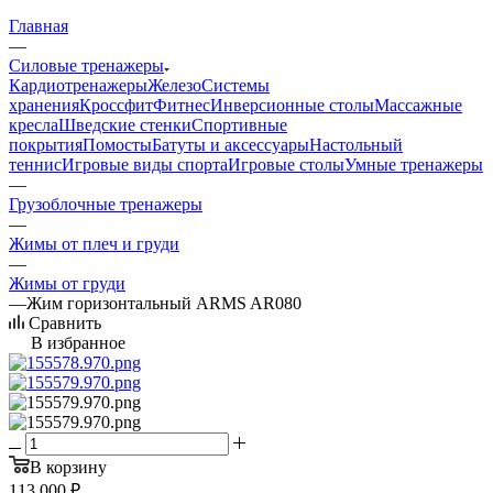
Главная
—
Силовые тренажеры
Кардиотренажеры
Железо
Системы
хранения
Кроссфит
Фитнес
Инверсионные столы
Массажные
кресла
Шведские стенки
Спортивные
покрытия
Помосты
Батуты и аксессуары
Настольный
теннис
Игровые виды спорта
Игровые столы
Умные тренажеры
—
Грузоблочные тренажеры
—
Жимы от плеч и груди
—
Жимы от груди
—
Жим горизонтальный ARMS AR080
Сравнить
В избранное
В корзину
113 000
₽