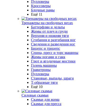
Пулловеры
Кроссоверы
Блочные рамы
Ещё 11
Тренажеры на свободных весах
Баттерфляи и дельты
Жимы от плеч и груди
Верхняя и нижняя тяги
Сгибания и разгибания ног
Сведения и разведения ног
Бицепс и трицепс
Спина, пресс и торс машины
Жимы ногами и гакк
Глют и ягодичные мостики
Голень машины
Гравитроны
Пулловеры
Становые, выпады, шраги
Т-образные тяги
Ещё 10
Силовые скамьи
Скамьи для жима
Скамьи для пресса