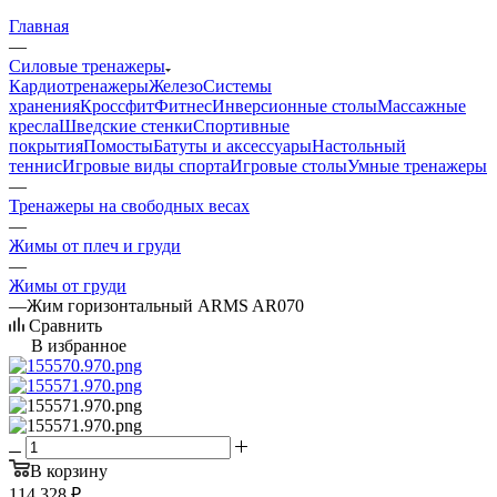
Главная
—
Силовые тренажеры
Кардиотренажеры
Железо
Системы
хранения
Кроссфит
Фитнес
Инверсионные столы
Массажные
кресла
Шведские стенки
Спортивные
покрытия
Помосты
Батуты и аксессуары
Настольный
теннис
Игровые виды спорта
Игровые столы
Умные тренажеры
—
Тренажеры на свободных весах
—
Жимы от плеч и груди
—
Жимы от груди
—
Жим горизонтальный ARMS AR070
Сравнить
В избранное
В корзину
114 328
₽