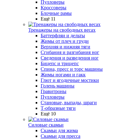
Пулловеры
Кроссоверы
Блочные рамы
Ещё 11
Тренажеры на свободных весах
Баттерфляи и дельты
Жимы от плеч и груди
Верхняя и нижняя тяги
Сгибания и разгибания ног
Сведения и разведения ног
Бицепс и трицепс
Спина, пресс и торс машины
Жимы ногами и гакк
Глют и ягодичные мостики
Голень машины
Гравитроны
Пулловеры
Становые, выпады, шраги
Т-образные тяги
Ещё 10
Силовые скамьи
Скамьи для жима
Скамьи для пресса