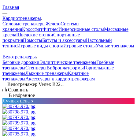
Главная
—
Кардиотренажеры
Силовые тренажеры
Железо
Системы
хранения
Кроссфит
Фитнес
Инверсионные столы
Массажные
кресла
Шведские стенки
Спортивные
покрытия
Помосты
Батуты и аксессуары
Настольный
теннис
Игровые виды спорта
Игровые столы
Умные тренажеры
—
Велотренажеры
Беговые дорожки
Эллиптические тренажеры
Гребные
тренажеры
Степперы
Виброплатформы
Горнолыжные
тренажеры
Лыжные тренажеры
Канатные
тренажеры
Аксессуары к кардиотренажерам
—
Велотренажер Vertex B22.1
Сравнить
В избранное
Лучшая цена