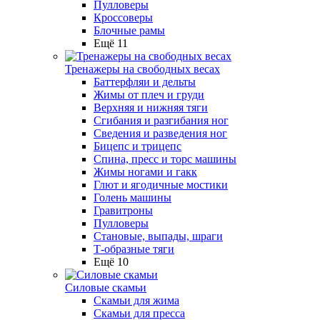
Пулловеры
Кроссоверы
Блочные рамы
Ещё 11
Тренажеры на свободных весах
Баттерфляи и дельты
Жимы от плеч и груди
Верхняя и нижняя тяги
Сгибания и разгибания ног
Сведения и разведения ног
Бицепс и трицепс
Спина, пресс и торс машины
Жимы ногами и гакк
Глют и ягодичные мостики
Голень машины
Гравитроны
Пулловеры
Становые, выпады, шраги
Т-образные тяги
Ещё 10
Силовые скамьи
Скамьи для жима
Скамьи для пресса