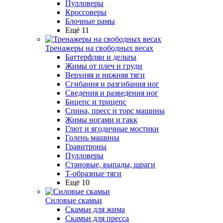
Пулловеры
Кроссоверы
Блочные рамы
Ещё 11
Тренажеры на свободных весах
Баттерфляи и дельты
Жимы от плеч и груди
Верхняя и нижняя тяги
Сгибания и разгибания ног
Сведения и разведения ног
Бицепс и трицепс
Спина, пресс и торс машины
Жимы ногами и гакк
Глют и ягодичные мостики
Голень машины
Гравитроны
Пулловеры
Становые, выпады, шраги
Т-образные тяги
Ещё 10
Силовые скамьи
Скамьи для жима
Скамьи для пресса