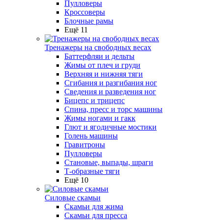
Пулловеры
Кроссоверы
Блочные рамы
Ещё 11
Тренажеры на свободных весах
Баттерфляи и дельты
Жимы от плеч и груди
Верхняя и нижняя тяги
Сгибания и разгибания ног
Сведения и разведения ног
Бицепс и трицепс
Спина, пресс и торс машины
Жимы ногами и гакк
Глют и ягодичные мостики
Голень машины
Гравитроны
Пулловеры
Становые, выпады, шраги
Т-образные тяги
Ещё 10
Силовые скамьи
Скамьи для жима
Скамьи для пресса